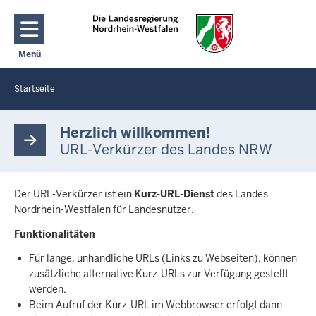
Direkt zum Inhalt
Menü
Navigation aktivieren/deaktivieren: Hauptmenü
Startseite
Sie
befinden
S
t
sich
Herzlich willkommen!
a
hier
URL-Verkürzer des Landes NRW
r
t
s
Der URL-Verkürzer ist ein
Kurz-URL-Dienst
des Landes
e
i
Nordrhein-Westfalen für Landesnutzer.
t
Funktionalitäten
e
Für lange, unhandliche URLs (Links zu Webseiten), können
zusätzliche alternative Kurz-URLs zur Verfügung gestellt
werden.
Beim Aufruf der Kurz-URL im Webbrowser erfolgt dann