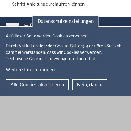
Schritt-Anleitung durchführen können.
Overview:
Datenschutzeinstellungen
Im Überblick
Content
Datenschutzeinstellungen
Inhalt
Drucken
Auf dieser Seite werden Cookies verwendet.
Menü
Durch Anklicken des/der Cookie-Button(s) erklären Sie sich
Startseite
in
damit einverstanden, dass wir Cookies verwenden.
Technische Cookies sind zwingend erforderlich.
der
Fußzeile
© 2026 URL.NRW
Weitere Informationen
Fußzeile
Datenschutz
Handbuch URL-Verkürzer
Impressum
Kontakt
Alle Cookies akzeptieren
Nein, danke